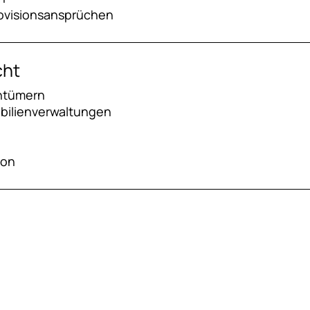
ovisionsansprüchen
cht
ntümern
bilienverwaltungen
ion