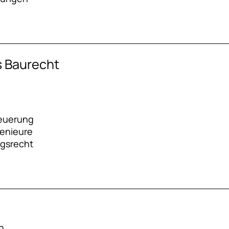
s Baurecht
teuerung
genieure
gsrecht
n