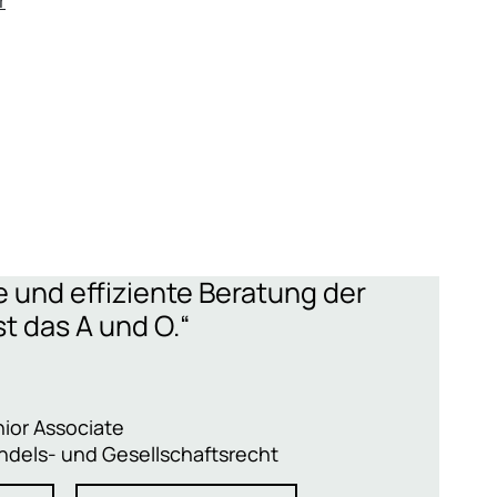
e und effiziente Beratung der
t das A und O.“
ior Associate
ndels- und Gesellschaftsrecht