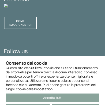
COME
RAGGIUNGERCI
Follow us
SLB LAW Blog
Consenso dei cookie
LinkedIn
Questo sito Web utilizza i cookie che aiutano il funzionamento
del sito Web e per tenere traccia di come interagisci con esso
in modo da poterti offrire un'esperienza utente migliorata e
IMPOSTAZIONI DEI COOKIE
personalizzata. Utilizzeremo i cookie solo se acconsenti
facendo clic su Accetta. Puoi anche gestire le preferenze dei
PRIVACY
singoli cookie dalle Impostazioni.
INFORMAZIONI LEGALI
Accetta tutti