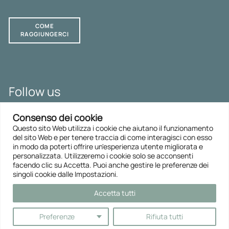
COME
RAGGIUNGERCI
Follow us
SLB LAW Blog
Consenso dei cookie
LinkedIn
Questo sito Web utilizza i cookie che aiutano il funzionamento
del sito Web e per tenere traccia di come interagisci con esso
in modo da poterti offrire un'esperienza utente migliorata e
IMPOSTAZIONI DEI COOKIE
personalizzata. Utilizzeremo i cookie solo se acconsenti
facendo clic su Accetta. Puoi anche gestire le preferenze dei
PRIVACY
singoli cookie dalle Impostazioni.
INFORMAZIONI LEGALI
Accetta tutti
Preferenze
Rifiuta tutti